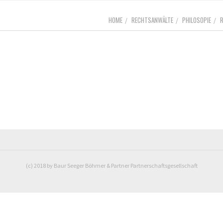
HOME
RECHTSANWÄLTE
PHILOSOPIE
(c) 2018 by Baur Seeger Böhmer & Partner Partnerschaftsgesellschaft